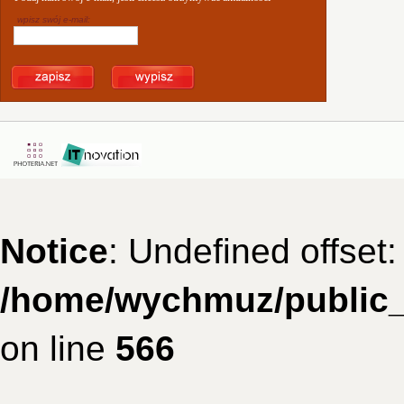
wpisz swój e-mail:
Notice
: Undefined offset:
/home/wychmuz/public_
on line
566