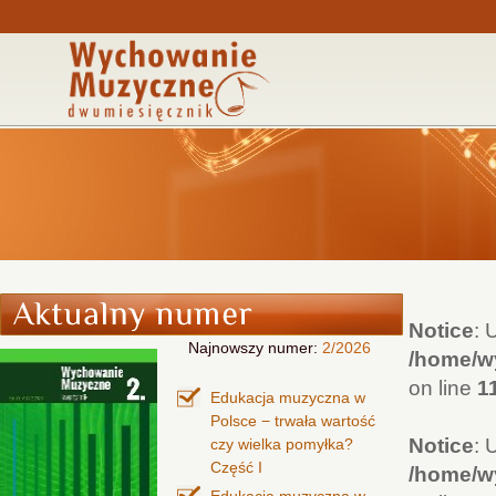
Notice
: 
Najnowszy numer:
2/2026
/home/wy
on line
1
Edukacja muzyczna w
Polsce − trwała wartość
Notice
: 
czy wielka pomyłka?
Część I
/home/wy