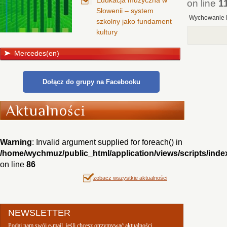
Edukacja muzyczna w
on line
1
Słowenii – system
Wychowanie 
szkolny jako fundament
kultury
Mercedes(en)
Dołącz do grupy na Facebooku
Warning
: Invalid argument supplied for foreach() in
/home/wychmuz/public_html/application/views/scripts/inde
on line
86
zobacz wszystkie aktualności
NEWSLETTER
Podaj nam swój e-mail, jeśli chcesz otrzymywać aktualności