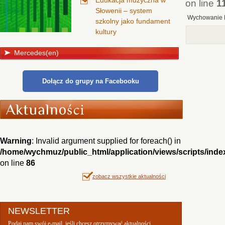
Edukacja muzyczna w
on line
1
Słowenii – system
Wychowanie 
szkolny jako fundament
kultury
Mercedes(en)
Dołącz do grupy na Facebooku
Warning
: Invalid argument supplied for foreach() in
/home/wychmuz/public_html/application/views/scripts/inde
on line
86
zobacz wszystkie aktualności
NEWSLETTER
Podaj nam swój e-mail, jeśli chcesz otrzymywać aktualności