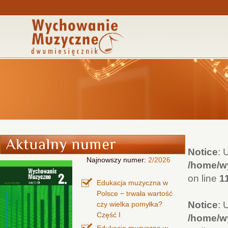
Notice
: 
Najnowszy numer:
2/2026
/home/wy
on line
1
Edukacja muzyczna w
Polsce − trwała wartość
Notice
: 
czy wielka pomyłka?
Część I
/home/wy