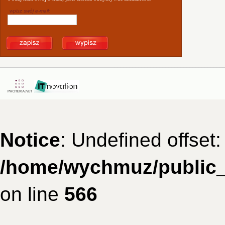
wpisz swój e-mail:
Notice
: Undefined offset:
/home/wychmuz/public_
on line
566