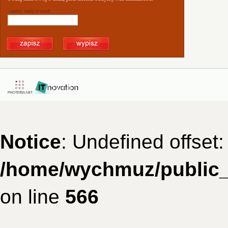
wpisz swój e-mail:
Notice
: Undefined offset:
/home/wychmuz/public_
on line
566