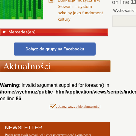
Edukacja muzyczna w
on line
1
Słowenii – system
Wychowanie 
szkolny jako fundament
kultury
Mercedes(en)
Dołącz do grupy na Facebooku
Warning
: Invalid argument supplied for foreach() in
/home/wychmuz/public_html/application/views/scripts/inde
on line
86
zobacz wszystkie aktualności
NEWSLETTER
Podaj nam swój e-mail, jeśli chcesz otrzymywać aktualności