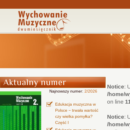
Notice
: 
Najnowszy numer:
2/2026
/home/wy
on line
1
Edukacja muzyczna w
Polsce − trwała wartość
Notice
: 
czy wielka pomyłka?
Część I
/home/wy