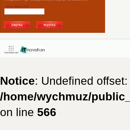
wpisz swój e-mail:
Notice
: Undefined offset:
/home/wychmuz/public_
on line
566