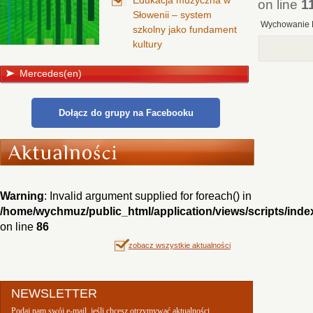
Edukacja muzyczna w
on line
1
Słowenii – system
Wychowanie 
szkolny jako fundament
kultury
Mercedes(en)
Dołącz do grupy na Facebooku
Warning
: Invalid argument supplied for foreach() in
/home/wychmuz/public_html/application/views/scripts/inde
on line
86
zobacz wszystkie aktualności
NEWSLETTER
Podaj nam swój e-mail, jeśli chcesz otrzymywać aktualności