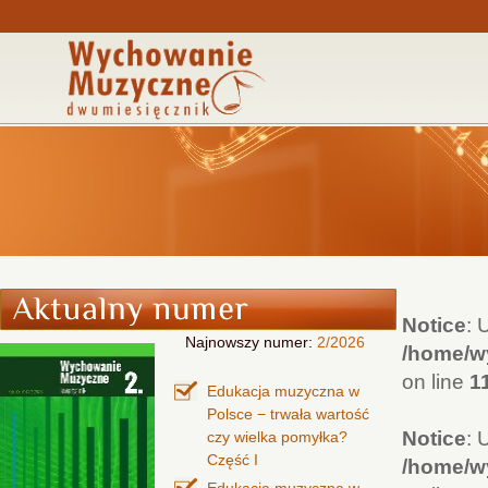
Notice
: 
Najnowszy numer:
2/2026
/home/wy
on line
1
Edukacja muzyczna w
Polsce − trwała wartość
Notice
: 
czy wielka pomyłka?
Część I
/home/wy