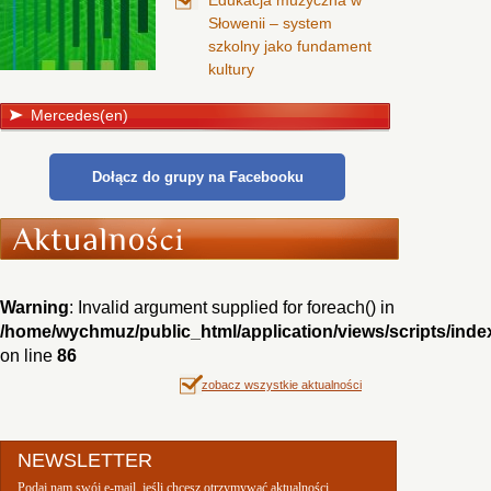
Edukacja muzyczna w
Słowenii – system
szkolny jako fundament
kultury
Mercedes(en)
Dołącz do grupy na Facebooku
Warning
: Invalid argument supplied for foreach() in
/home/wychmuz/public_html/application/views/scripts/inde
on line
86
zobacz wszystkie aktualności
NEWSLETTER
Podaj nam swój e-mail, jeśli chcesz otrzymywać aktualności