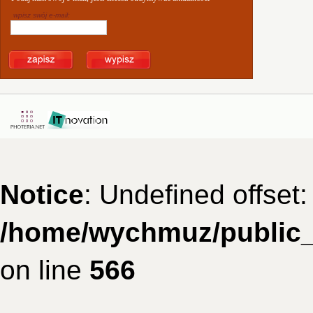
wpisz swój e-mail:
Notice
: Undefined offset:
/home/wychmuz/public_
on line
566