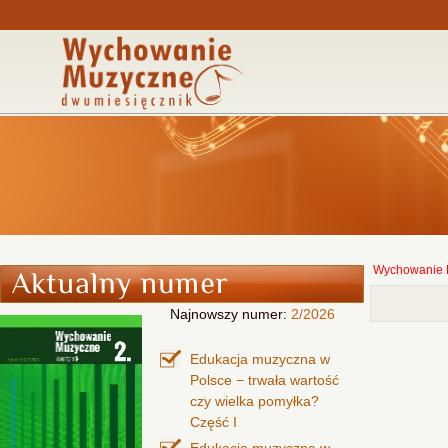
Wychowanie 
Najnowszy numer:
2/2026
Edukacja muzyczna w
Polsce − trwała wartość
czy wielka pomyłka?
Część I