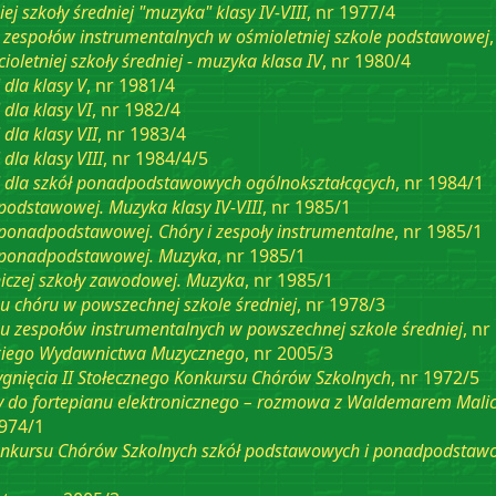
ej szkoły średniej "muzyka" klasy IV-VIII
, nr 1977/4
 zespołów instrumentalnych w ośmioletniej szkole podstawowej
ioletniej szkoły średniej - muzyka klasa IV
, nr 1980/4
dla klasy V
, nr 1981/4
dla klasy VI
, nr 1982/4
dla klasy VII
, nr 1983/4
la klasy VIII
, nr 1984/4/5
 dla szkół ponadpodstawowych ogólnokształcących
, nr 1984/1
podstawowej. Muzyka klasy IV-VIII
, nr 1985/1
ponadpodstawowej. Chóry i zespoły instrumentalne
, nr 1985/1
 ponadpodstawowej. Muzyka
, nr 1985/1
czej szkoły zawodowej. Muzyka
, nr 1985/1
u chóru w powszechnej szkole średniej
, nr 1978/3
u zespołów instrumentalnych w powszechnej szkole średniej
, nr
skiego Wydawnictwa Muzycznego
, nr 2005/3
zygnięcia II Stołecznego Konkursu Chórów Szkolnych
, nr 1972/5
ży do fortepianu elektronicznego – rozmowa z Waldemarem Mali
1974/1
onkursu Chórów Szkolnych szkół podstawowych i ponadpodstawo