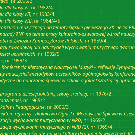
ctwo
, nr 2005/3
u dla klasy VI
, nr 1982/4
u dla klasy VII
, nr 1983/4
u dla klasy VIII
, nr 1984/4/5
 konkursu muzycznego na tematy śląskie pierwszego XX - lecia PR
narady ZNP na temat pracy kulturalno-oświatowej wśród nauczyc
 obrad Związku Kompozytorów Polskich
, nr 1959/4
izacji zawodowej dla nauczycieli wychowania muzycznego (warun
zieci ukraińskich
, nr 1992/5
rs
, nr 1959/3
 Konferencja Metodyczna Nauczycieli Muzyki – refleksje Symp
laty nauczycieli-metodyków uczestników ogólnopolskiej konferenc
yczne do nauczania śpiewu w szkole ogólnokształcącej opracow
rogramu dziesięcioletniej szkoły średniej
, nr 1976/2
codziennej
, nr 1965/2
kolne i Pedagogiczne
, nr 2005/3
jektem reformy szkolnictwa Ognisko Metodyczne Śpiewu w Częst
nizacja wychowania muzycznego w NRD
, nr 1969/2
nizacja wychowania muzycznego w NRD (2)
, nr 1969/4
inie rozwoju oświaty, nauki i kultury (Fragmenty wytycznych KC 