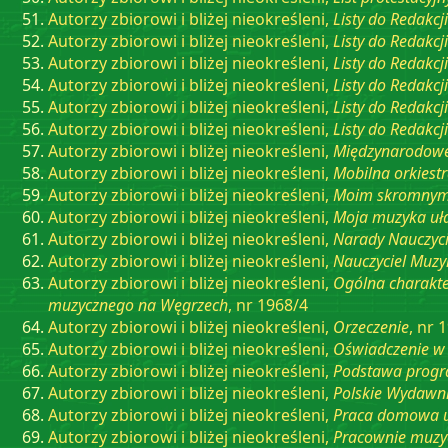
Autorzy zbiorowi i bliżej nieokreśleni,
Listy do Redakcji
Autorzy zbiorowi i bliżej nieokreśleni,
Listy do Redakcji
Autorzy zbiorowi i bliżej nieokreśleni,
Listy do Redakcji
Autorzy zbiorowi i bliżej nieokreśleni,
Listy do Redakcji
Autorzy zbiorowi i bliżej nieokreśleni,
Listy do Redakcji
Autorzy zbiorowi i bliżej nieokreśleni,
Listy do Redakcji
Autorzy zbiorowi i bliżej nieokreśleni,
Międzynarodowe
Autorzy zbiorowi i bliżej nieokreśleni,
Mobilna orkiest
Autorzy zbiorowi i bliżej nieokreśleni,
Moim skromnym 
Autorzy zbiorowi i bliżej nieokreśleni,
Moja muzyka uł
Autorzy zbiorowi i bliżej nieokreśleni,
Narady Nauczycie
Autorzy zbiorowi i bliżej nieokreśleni,
Nauczyciel Muzy
Autorzy zbiorowi i bliżej nieokreśleni,
Ogólna charakte
muzycznego na Węgrzech
, nr 1968/4
Autorzy zbiorowi i bliżej nieokreśleni,
Orzeczenie
, nr 
Autorzy zbiorowi i bliżej nieokreśleni,
Oświadczenie w
Autorzy zbiorowi i bliżej nieokreśleni,
Podstawa progr
Autorzy zbiorowi i bliżej nieokreśleni,
Polskie Wydawn
Autorzy zbiorowi i bliżej nieokreśleni,
Praca domowa 
Autorzy zbiorowi i bliżej nieokreśleni,
Pracownie muzyc