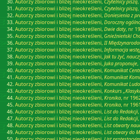
Autorzy zbiorowi i bliżej nieokreśleni,
Czytelnicy piszą
,
Autorzy zbiorowi i bliżej nieokreśleni,
Czytelnicy piszą
,
Autorzy zbiorowi i bliżej nieokreśleni,
Doniesienia z pr
Autorzy zbiorowi i bliżej nieokreśleni,
Doroczny ogólnop
Autorzy zbiorowi i bliżej nieokreśleni,
Dwie daty
, nr 1
Autorzy zbiorowi i bliżej nieokreśleni,
Gnieźnieński Chó
Autorzy zbiorowi i bliżej nieokreśleni,
II Międzynarodo
Autorzy zbiorowi i bliżej nieokreśleni,
Informacja wstę
Autorzy zbiorowi i bliżej nieokreśleni,
Jak tu żyć, naucz
Autorzy zbiorowi i bliżej nieokreśleni,
Juka proponuje
,
Autorzy zbiorowi i bliżej nieokreśleni,
Komunikat Centr
Autorzy zbiorowi i bliżej nieokreśleni,
Komunikat Komi
Autorzy zbiorowi i bliżej nieokreśleni,
Komunikat Ludo
Autorzy zbiorowi i bliżej nieokreśleni,
Konkurs „Klasyk
Autorzy zbiorowi i bliżej nieokreśleni,
Kronika
, nr 196
Autorzy zbiorowi i bliżej nieokreśleni,
Kronika
, nr 196
Autorzy zbiorowi i bliżej nieokreśleni,
List do Redakcji
Autorzy zbiorowi i bliżej nieokreśleni,
List do Redakcji
Autorzy zbiorowi i bliżej nieokreśleni,
List otwarty nau
Autorzy zbiorowi i bliżej nieokreśleni,
List otwary do 
Autorzy zbiorowi i bliżej nieokreśleni,
List protestacyjn