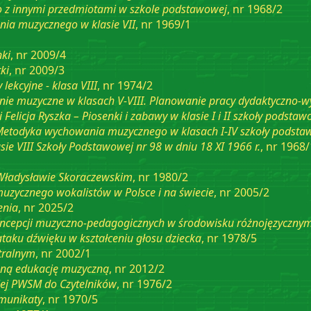
 z innymi przedmiotami w szkole podstawowej
, nr 1968/2
nia muzycznego w klasie VII
, nr 1969/1
nki
, nr 2009/4
ki
, nr 2009/3
lekcyjne - klasa VIII
, nr 1974/2
ie muzyczne w klasach V-VIII. Planowanie pracy dydaktyczno-
licja Ryszka – Piosenki i zabawy w klasie I i II szkoły podstaw
„Metodyka wychowania muzycznego w klasach I-IV szkoły podsta
ie VIII Szkoły Podstawowej nr 98 w dniu 18 XI 1966 r.
, nr 1968/
 Władysławie Skoraczewskim
, nr 1980/2
muzycznego wokalistów w Polsce i na świecie
, nr 2005/2
enia
, nr 2025/2
oncepcji muzyczno-pedagogicznych w środowisku różnojęzyczny
taku dźwięku w kształceniu głosu dziecka
, nr 1978/5
tralnym
, nr 2002/1
hną edukację muzyczną
, nr 2012/2
ej PWSM do Czytelników
, nr 1976/2
omunikaty
, nr 1970/5