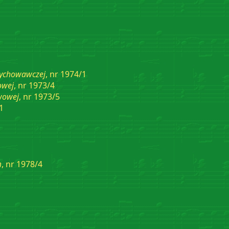
wychowawczej
, nr 1974/1
owej
, nr 1973/4
wowej
, nr 1973/5
1
m
, nr 1978/4