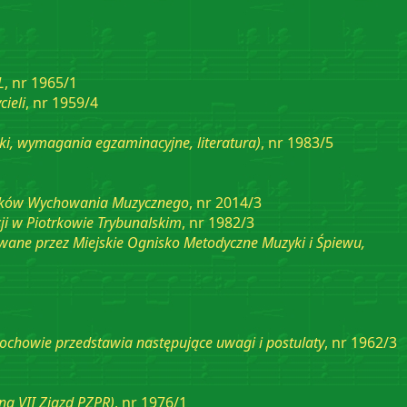
L
, nr 1965/1
ieli
, nr 1959/4
ki, wymagania egzaminacyjne, literatura)
, nr 1983/5
atyków Wychowania Muzycznego
, nr 2014/3
ji w Piotrkowie Trybunalskim
, nr 1982/3
ane przez Miejskie Ognisko Metodyczne Muzyki i Śpiewu,
ochowie przedstawia następujące uwagi i postulaty
, nr 1962/3
na VII Zjazd PZPR)
, nr 1976/1