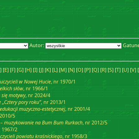
Autor:
Gatun
] [
E
] [
F
] [
G
] [
H
] [
I
] [
J
] [
K
] [
L
] [
M
] [
N
] [
O
] [
P
] [
Q
] [
R
] [
S
] [
T
] [
U
] [
V
] [
uczycieli w Nowej Hucie
, nr 1970/1
elkich słów
, nr 1966/1
 się motywy
, nr 2024/4
„Cztery pory roku”
, nr 2013/1
edukacji muzyczno-estetycznej
, nr 2001/4
 2010/5
a – muzykowanie na Bum Bum Rurkach
, nr 2012/5
r 1967/2
czycieli powiatu kraśnickiego
, nr 1958/3