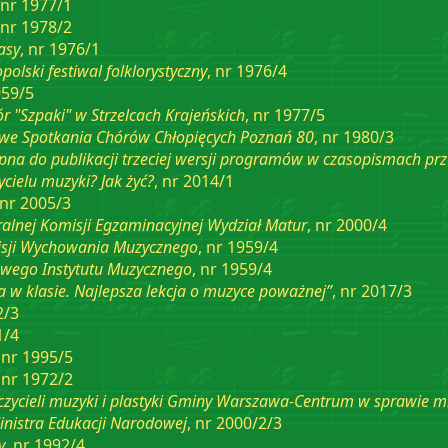
 nr 1977/1
 nr 1978/2
asy
, nr 1976/1
olski festiwal folklorystyczny
, nr 1976/4
959/5
r "Szpaki" w Strzelcach Krajeńskich
, nr 1977/5
we Spotkania Chórów Chłopięcych Poznań 80
, nr 1980/3
pna do publikacji trzeciej wersji programów w czasopismach p
ycielu muzyki? Jak żyć?
, nr 2014/1
 nr 2005/3
alnej Komisji Egzaminacyjnej Wydział Matur
, nr 2000/4
sji Wychowania Muzycznego
, nr 1959/4
wego Instytutu Muzycznego
, nr 1959/4
a w klasie. Najlepsza lekcja o muzyce poważnej”
, nr 2017/3
2/3
1/4
, nr 1995/5
, nr 1972/2
czycieli muzyki i plastyki Gminy Warszawa-Centrum w sprawie mi
Ministra Edukacji Narodowej
, nr 2000/2/3
y
, nr 1992/4