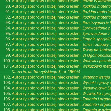
Autorzy zbiorowi i bliżej nieokreśleni,
Rożak Wydawni
Autorzy zbiorowi i bliżej nieokreśleni,
Rozkład materiał
Autorzy zbiorowi i bliżej nieokreśleni,
Rozkład materiał
Autorzy zbiorowi i bliżej nieokreśleni,
Rozkład materiał
Autorzy zbiorowi i bliżej nieokreśleni,
Rozstrzygnięcie
Autorzy zbiorowi i bliżej nieokreśleni,
Sprawozdanie z 
Autorzy zbiorowi i bliżej nieokreśleni,
Sprawozdanie z
Autorzy zbiorowi i bliżej nieokreśleni,
Stopnie specjal
Autorzy zbiorowi i bliżej nieokreśleni,
Tańce i zabawy d
Autorzy zbiorowi i bliżej nieokreśleni,
Teksty na konku
Autorzy zbiorowi i bliżej nieokreśleni,
VI Ogólnopolska
Autorzy zbiorowi i bliżej nieokreśleni,
Wnioski i postu
Autorzy zbiorowi i bliżej nieokreśleni,
Wskazówki metod
Szczecin, ul. Tarczyńskiego 3
, nr 1960/4
Autorzy zbiorowi i bliżej nieokreśleni,
Wstępna wersja p
Autorzy zbiorowi i bliżej nieokreśleni,
Wycinki z prasy 
Autorzy zbiorowi i bliżej nieokreśleni,
Wydawnictwa Sz
Autorzy zbiorowi i bliżej nieokreśleni,
W związku z pro
Autorzy zbiorowi i bliżej nieokreśleni,
Zadania i orga
Autorzy zbiorowi i bliżej nieokreśleni,
Zadania i orga
Autorzy zbiorowi i bliżej nieokreśleni,
Zadania w dziedz