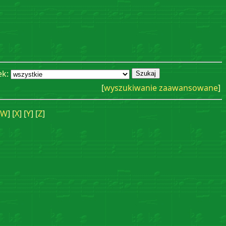
ek:
[
wyszukiwanie zaawansowane
]
W
] [
X
] [
Y
] [
Z
]