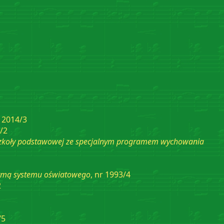
r 2014/3
7/2
j szkoły podstawowej ze specjalnym programem wychowania
ormą systemu oświatowego
, nr 1993/4
2
/5