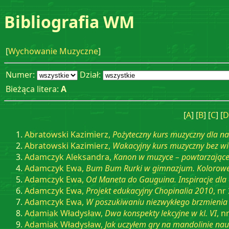
Bibliografia WM
[
Wychowanie Muzyczne
]
Numer:
Dział:
Bieżąca litera:
A
[
A
] [
B
] [
C
] [
D
Abratowski Kazimierz,
Pożyteczny kurs muzyczny dla na
Abratowski Kazimierz,
Wakacyjny kurs muzyczny bez wi
Adamczyk Aleksandra,
Kanon w muzyce – powtarzające
Adamczyk Ewa,
Bum Bum Rurki w gimnazjum. Kolorowe 
Adamczyk Ewa,
Od Maneta do Gauguina. Inspiracje dla 
Adamczyk Ewa,
Projekt edukacyjny Chopinalia 2010
, nr
Adamczyk Ewa,
W poszukiwaniu niezwykłego brzmieni
Adamiak Władysław,
Dwa konspekty lekcyjne w kl. VI
, n
Adamiak Władysław,
Jak uczyłem gry na mandolinie nau