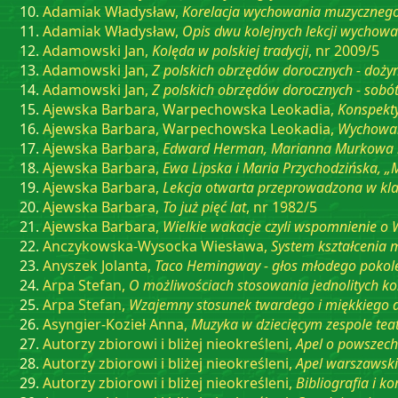
Adamiak Władysław,
Korelacja wychowania muzycznego
Adamiak Władysław,
Opis dwu kolejnych lekcji wychowa
Adamowski Jan,
Kolęda w polskiej tradycji
, nr 2009/5
Adamowski Jan,
Z polskich obrzędów dorocznych - doży
Adamowski Jan,
Z polskich obrzędów dorocznych - sobót
Ajewska Barbara, Warpechowska Leokadia,
Konspekty 
Ajewska Barbara, Warpechowska Leokadia,
Wychowan
Ajewska Barbara,
Edward Herman, Marianna Murkowa i Fe
Ajewska Barbara,
Ewa Lipska i Maria Przychodzińska, 
Ajewska Barbara,
Lekcja otwarta przeprowadzona w klas
Ajewska Barbara,
To już pięć lat
, nr 1982/5
Ajewska Barbara,
Wielkie wakacje czyli wspomnienie o
Anczykowska-Wysocka Wiesława,
System kształcenia 
Anyszek Jolanta,
Taco Hemingway - głos młodego pokol
Arpa Stefan,
O możliwościach stosowania jednolitych k
Arpa Stefan,
Wzajemny stosunek twardego i miękkiego a
Asyngier-Kozieł Anna,
Muzyka w dziecięcym zespole tea
Autorzy zbiorowi i bliżej nieokreśleni,
Apel o powszec
Autorzy zbiorowi i bliżej nieokreśleni,
Apel warszawski
Autorzy zbiorowi i bliżej nieokreśleni,
Bibliografia i k