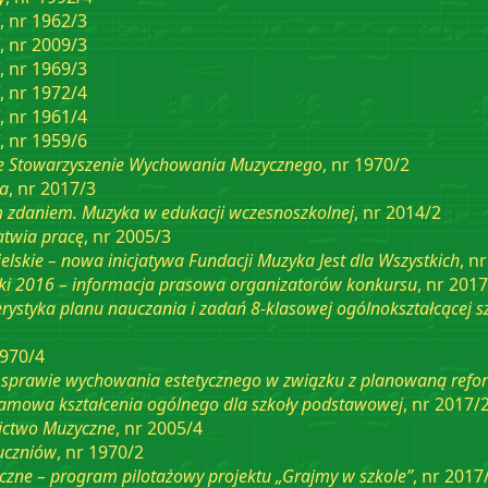
, nr 1962/3
, nr 2009/3
, nr 1969/3
, nr 1972/4
, nr 1961/4
, nr 1959/6
 Stowarzyszenie Wychowania Muzycznego
, nr 1970/2
ra
, nr 2017/3
zdaniem. Muzyka w edukacji wczesnoszkolnej
, nr 2014/2
atwia pracę
, nr 2005/3
lskie – nowa inicjatywa Fundacji Muzyka Jest dla Wszystkich
, n
ki 2016 – informacja prasowa organizatorów konkursu
, nr 201
rystyka planu nauczania i zadań 8-klasowej ogólnokształcące
1970/4
 sprawie wychowania estetycznego w związku z planowaną ref
amowa kształcenia ogólnego dla szkoły podstawowej
, nr 2017/
ictwo Muzyczne
, nr 2005/4
uczniów
, nr 1970/2
zne – program pilotażowy projektu „Grajmy w szkole”
, nr 2017